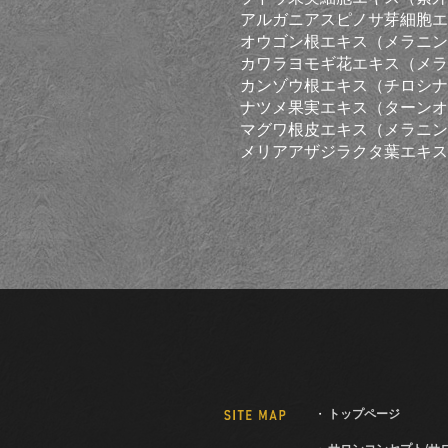
アルガニアスピノサ芽細胞エ
オウゴン根エキス（メラニン
カワラヨモギ花エキス（メラ
カンゾウ根エキス（チロシナ
ナツメ果実エキス（ターンオ
マグワ根皮エキス（メラニン
メリアアザジラクタ葉エキス
トップページ