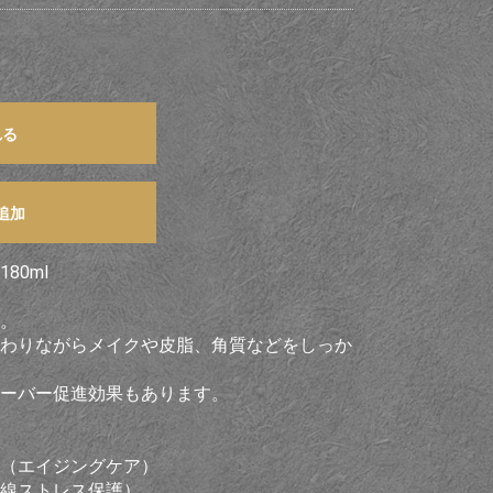
れる
追加
80ml
。
わりながらメイクや皮脂、角質などをしっか
ーバー促進効果もあります。
（エイジングケア）
線ストレス保護）