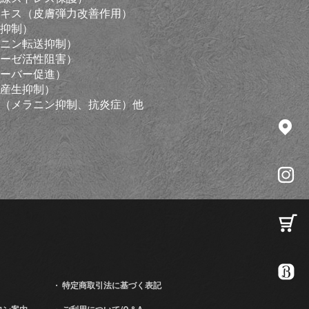
キス（皮膚弾力改善作用）
抑制）
ニン転送抑制）
ーゼ活性阻害）
ーバー促進）
産生抑制）
（メラニン抑制、抗炎症）他
特定商取引法に基づく表記